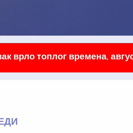
ак врло топлог времена, авгус
ЕДИ