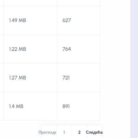
1.49 MB
627
1.22 MB
764
1.27 MB
721
1.4 MB
891
Претходна
1
2
Следећа