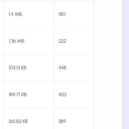
1.4 MB
180
1.36 MB
222
513.13 KB
448
189.71 KB
420
261.82 KB
389