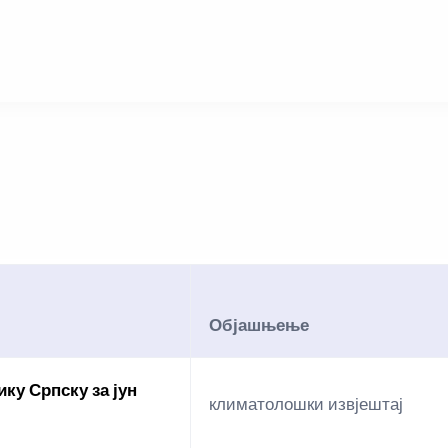
Објашњење
ку Српску за јун
климатолошки извјештај