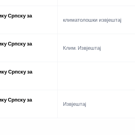
ку Српску за
климатолошки извјештај
ку Српску за
Клим. Извјештај
ку Српску за
ку Српску за
Извјештај