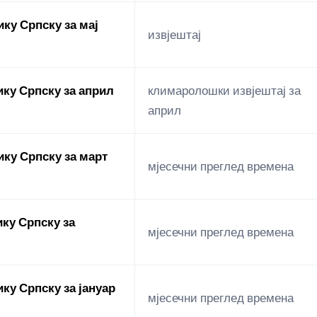
ку Српску за мај
извјештај
ку Српску за април
климаролошки извјештај за
април
ку Српску за март
мјесечни преглед времена
ку Српску за
мјесечни преглед времена
ку Српску за јануар
мјесечни преглед времена