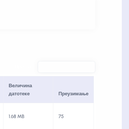
Претрага:
Величина
датотеке
Преузимање
1.68 MB
75