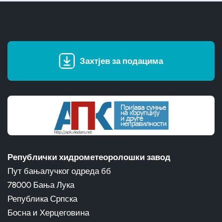
Захтјев за подацима
Републички хидрометеоролошки завод
Пут бањалучког одреда бб
78000 Бања Лука
Република Српска
Босна и Херцеговина