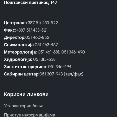
Поштански претинац: 147
Централа:
+387 51/ 433-522
Факс:
+387 51/ 433-521
Директор:
051 460-852
Сеизмологија:
051 463-467
Метеорологија:
051 461-681
;
051 346-490
Хидрологија:
051 315-538
Заштита ж. средине:
051 346-494
Сабирни центар:
051 307-943
(тел/фаx)
Корисни линкови
Услови коришћења
Приступ информацијама