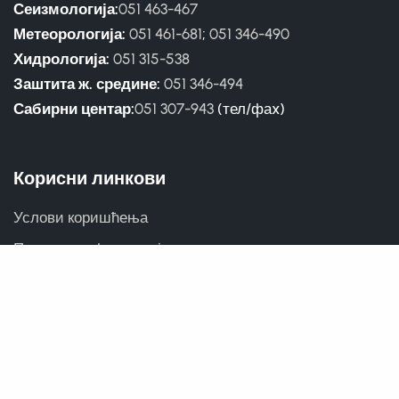
Сеизмологија:
051 463-467
Метеорологија:
051 461-681
;
051 346-490
Хидрологија:
051 315-538
Заштита ж. средине:
051 346-494
Сабирни центар:
051 307-943
(тел/фаx)
Корисни линкови
Услови коришћења
Приступ информацијама
Ћирилица