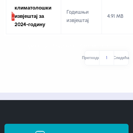
климатолошки
Годишњи
извјештај за
4.91 MB
извјештај
2024-годину
Приказ 1 до 4 од укупно 4 елемената
Претходна
1
Следећа