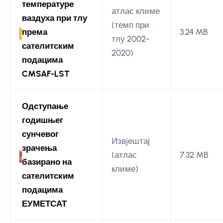
температуре
атлас климе
ваздуха при тлу
(темп при
према
3.24 MB
тлу 2002-
сателитским
2020)
подацима
CMSAF-LST
Одступање
годишњег
сунчевог
Извјештај
зрачења
(атлас
7.32 MB
базирано на
климе)
сателитским
подацима
ЕУМЕТСАТ