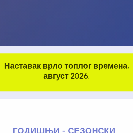
Наставак врло топлог времена,
август 2026.
ГОДИШЊИ - СЕЗОНСКИ