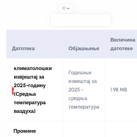
Прикажи
елемената
Претрага:
Величина
Датотека
Објашњење
датотеке
климатолошки
Годишњи
извјештај за
извештај за
2025-годину
2025 -
1.98 MB
(Средња
средња
температура
температура
ваздуха)
Промене