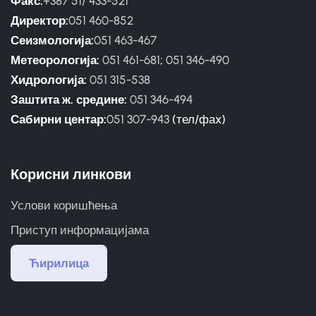
Факс:
+387 51/ 433-521
Директор:
051 460-852
Сеизмологија:
051 463-467
Метеорологија:
051 461-681
;
051 346-490
Хидрологија:
051 315-538
Заштита ж. средине:
051 346-494
Сабирни центар:
051 307-943
(тел/фаx)
Корисни линкови
Услови коришћења
Приступ информацијама
Ћирилица