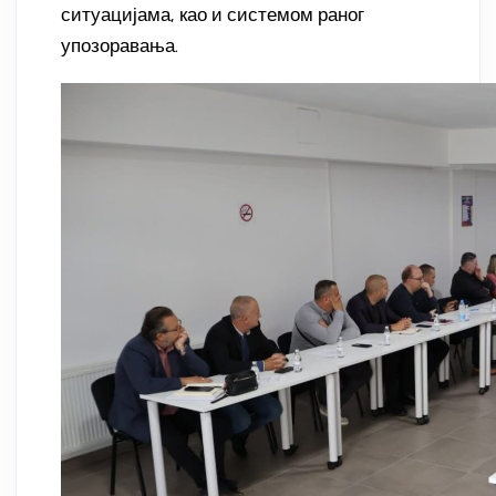
ситуацијама, као и системом раног
упозоравања.