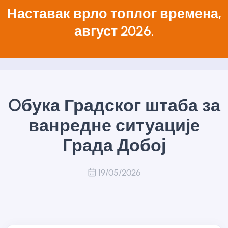
Наставак врло топлог времена,
август 2026.
Oбука Градског штаба за
ванредне ситуације
Града Добој
19/05/2026