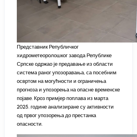
Представник Републичког
хидрометеоролошког завода Републике
Српске одржао је предавање из области
система раног упозоравања, са посебним
освртом на могућности и ограничења
прогноза и упозорења на опасне временске
појаве. Кроз примјер поплава из марта
2025. године анализиране су активности
од првог упозорења до престанка
опасности.