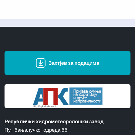
Захтјев за подацима
Републички хидрометеоролошки завод
Пут бањалучког одреда бб