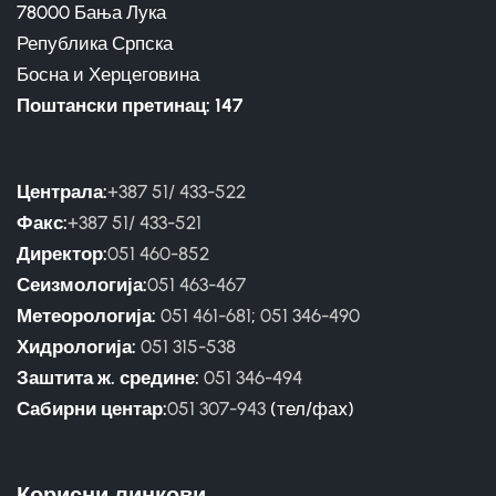
78000 Бања Лука
Република Српска
Босна и Херцеговина
Поштански претинац: 147
Централа:
+387 51/ 433-522
Факс:
+387 51/ 433-521
Директор:
051 460-852
Сеизмологија:
051 463-467
Метеорологија:
051 461-681
;
051 346-490
Хидрологија:
051 315-538
Заштита ж. средине:
051 346-494
Сабирни центар:
051 307-943
(тел/фаx)
Корисни линкови