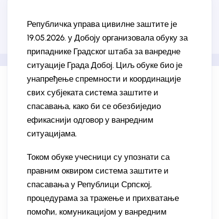
Републичка управа цивилне заштите је
19.05.2026. у Добоју организовала обуку за
припаднике Градског штаба за ванредне
ситуације Града Добој. Циљ обуке био је
унапређење спремности и координације
свих субјеката система заштите и
спасавања, како би се обезбиједио
ефикаснији одговор у ванредним
ситуацијама.
Током обуке учесници су упознати са
правним оквиром система заштите и
спасавања у Републици Српској,
процедурама за тражење и прихватање
помоћи, комуникацијом у ванредним