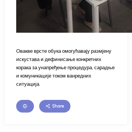
Овакве врсте обука омогућавају размјену
искустава и дефинисање конкретних
корака за унапређење процедура, сарадње
и комуникације током ванредних
ситуација.
Share