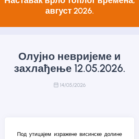
Наставак врло топлог времена,
август 2026.
Олујно невријеме и
захлађење 12.05.2026.
14/05/2026
Под утицајем изражене висинске долине