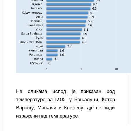
На сликама испод је приказан ход
температуре за 12.05. у Бањалуци, Котор
Варошу, Мањачи и Кнежеву гдје се види
изражени пад температуре.