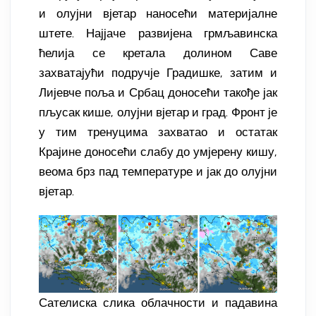
и олујни вјетар наносећи материјалне
штете. Најјаче развијена грмљавинска
ћелија се кретала долином Саве
захватајући подручје Градишке, затим и
Лијевче поља и Србац доносећи такође јак
пљусак кише, олујни вјетар и град. Фронт је
у тим тренуцима захватао и остатак
Крајине доносећи слабу до умјерену кишу,
веома брз пад температуре и јак до олујни
вјетар.
Сателиска слика облачности и падавина