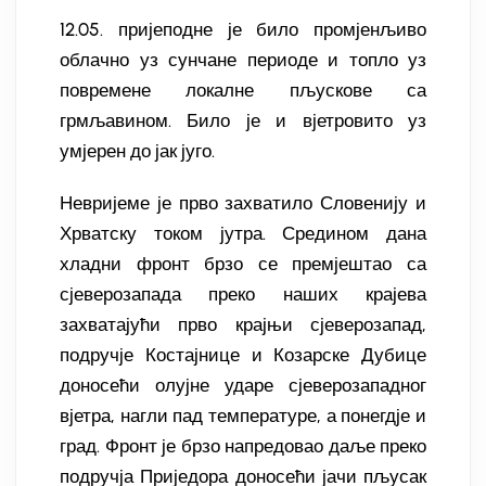
12.05. пријеподне је било промјенљиво
облачно уз сунчане периоде и топло уз
повремене локалне пљускове са
грмљавином. Било је и вјетровито уз
умјерен до јак југо.
Невријеме је прво захватило Словенију и
Хрватску током јутра. Средином дана
хладни фронт брзо се премјештао са
сјеверозапада преко наших крајева
захватајући прво крајњи сјеверозапад,
подручје Костајнице и Козарске Дубице
доносећи олујне ударе сјеверозападног
вјетра, нагли пад температуре, а понегдје и
град. Фронт је брзо напредовао даље преко
подручја Приједора доносећи јачи пљусак