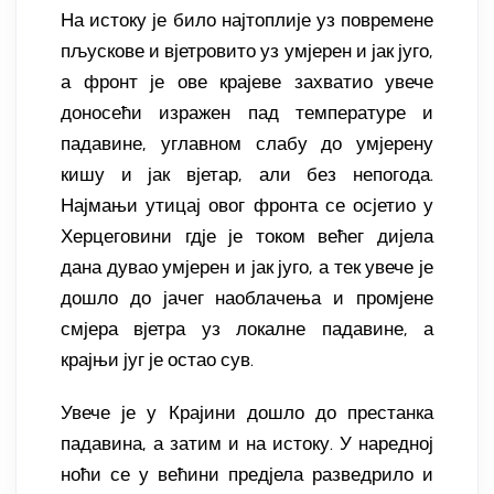
На истоку је било најтоплије уз повремене
пљускове и вјетровито уз умјерен и јак југо,
а фронт је ове крајеве захватио увече
доносећи изражен пад температуре и
падавине, углавном слабу до умјерену
кишу и јак вјетар, али без непогода.
Најмањи утицај овог фронта се осјетио у
Херцеговини гдје је током већег дијела
дана дувао умјерен и јак југо, а тек увече је
дошло до јачег наоблачења и промјене
смјера вјетра уз локалне падавине, а
крајњи југ је остао сув.
Увече је у Крајини дошло до престанка
падавина, а затим и на истоку. У наредној
ноћи се у већини предјела разведрило и