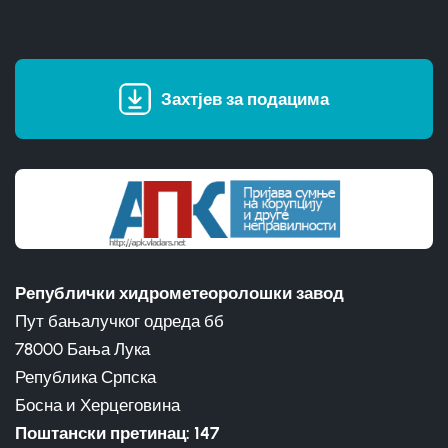
Захтјев за подацима
Републички хидрометеоролошки завод
Пут бањалучког одреда бб
78000 Бања Лука
Република Српска
Босна и Херцеговина
Поштански претинац: 147