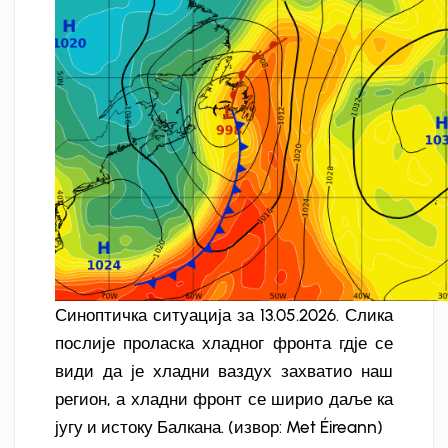
Синоптичка ситуација за 13.05.2026. Слика
послије проласка хладног фронта гдје се
види да је хладни ваздух захватио наш
регион, а хладни фронт се ширио даље ка
југу и истоку Балкана. (извор: Met Éireann)