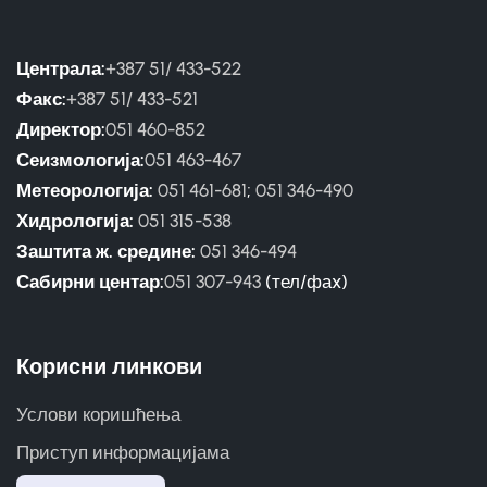
Централа:
+387 51/ 433-522
Факс:
+387 51/ 433-521
Директор:
051 460-852
Сеизмологија:
051 463-467
Метеорологија:
051 461-681
;
051 346-490
Хидрологија:
051 315-538
Заштита ж. средине:
051 346-494
Сабирни центар:
051 307-943
(тел/фаx)
Корисни линкови
Услови коришћења
Приступ информацијама