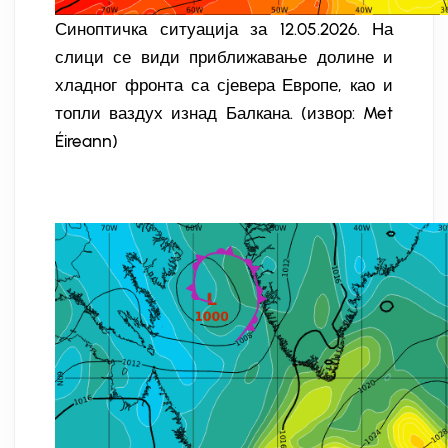
Синоптичка ситуација за 12.05.2026. На
слици се види приближавање долине и
хладног фронта са сјевера Европе, као и
топли ваздух изнад Балкана. (извор: Met
Éireann)