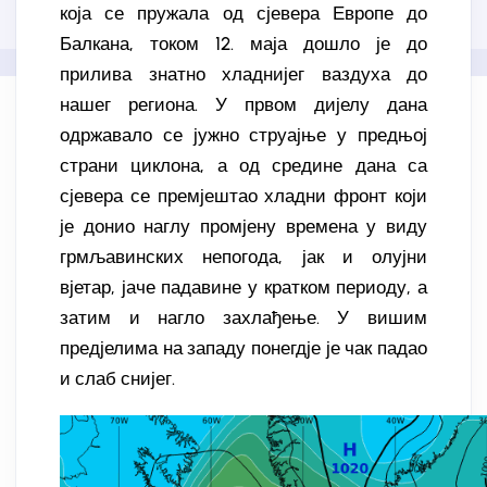
која се пружала од сјевера Европе до
Балкана, током 12. маја дошло је до
прилива знатно хладнијег ваздуха до
нашег региона. У првом дијелу дана
одржавало се јужно струајње у предњој
страни циклона, а од средине дана са
сјевера се премјештао хладни фронт који
је донио наглу промјену времена у виду
грмљавинских непогода, јак и олујни
вјетар, јаче падавине у кратком периоду, а
затим и нагло захлађење. У вишим
предјелима на западу понегдје је чак падао
и слаб снијег.