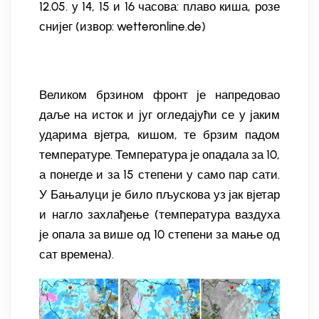
12.05. у 14, 15 и 16 часова: плаво киша, розе
снијег (извор: wetteronline.de)
Великом брзином фронт је напредовао
даље на исток и југ огледајући се у јаким
ударима вјетра, кишом, те брзим падом
температуре. Температура је опадала за 10,
а понегде и за 15 степени у само пар сати.
У Бањалуци је било пљускова уз јак вјетар
и нагло захлађење (температура ваздуха
је опала за више од 10 степени за мање од
сат времена).