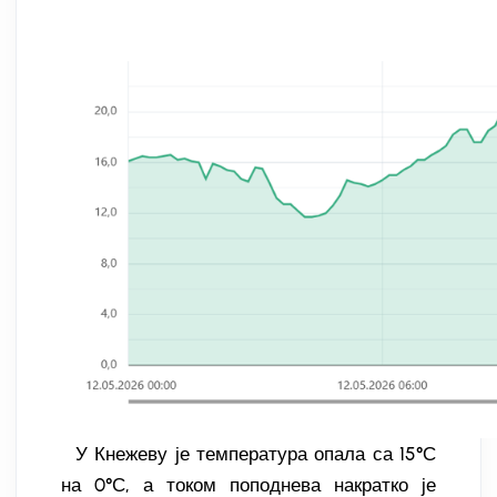
У Кнежеву је температура опала са 15°С
на 0°С, а током поподнева накратко је