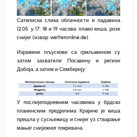
Сателиска слика облачности и падавина
12.05. у 17, 18 и 19 часова: плаво киша, розе
снијег (извор: wetteronline.de)
Изражени пљускови са грмљавином су
затим захватили Посавину и регион
Добоја, а затим и Семберију:
У послијеподневним часовима у брдско
планинским предјелима Крајине је киша
прешла у сусњежицу и снијег уз стварање
мањег снијежног покривача.