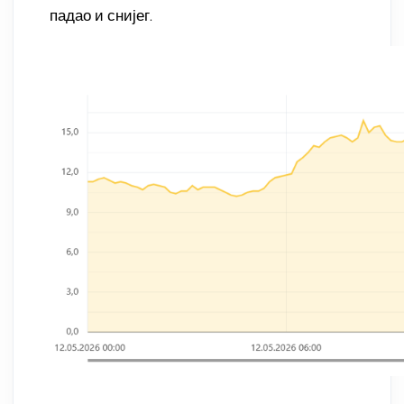
падао и снијег.