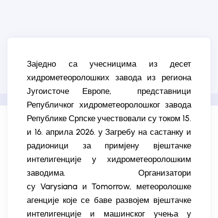
Заједно са учесницима из десет
хидрометеоролошких завода из региона
Југоисточе Европе, представници
Републичког хидрометеоролошког завода
Републике Српске учествовали су током 15.
и 16. априла 2026. у Загребу на састанку и
радионици за примјену вјештачке
интелигенције у хидрометеоролошким
заводима. Организатори
су Varysiana и Tomorrow, метеоролошке
агенције које се баве развојем вјештачке
интелигенције и машинског учења у