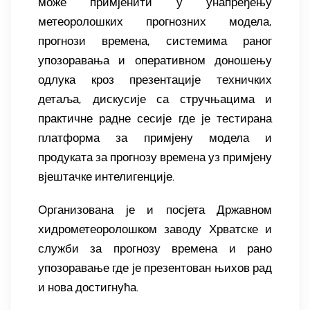
може примјенити у унапређењу
метеоролошких прогнозних модела,
прогнози времена, системима раног
упозоравања и оперативном доношењу
одлука кроз презентације техничких
детаља, дискусије са стручњацима и
практичне радне сесије где је тестирана
платформа за примјену модела и
продуката за прогнозу времена уз примјену
вјештачке интелигенције.
Организована је и посјета Државном
хидрометеоролошком заводу Хрватске и
служби за прогнозу времена и рано
упозоравање где је презентован њихов рад
и нова достигнућа.