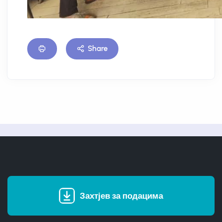
Share
Захтјев за подацима