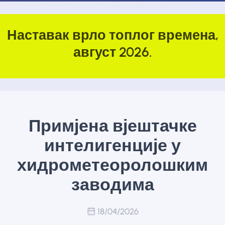
Наставак врло топлог времена,
август 2026.
Примјена вјештачке
интелигенције у
хидрометеоролошким
заводима
18/04/2026