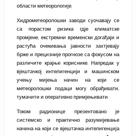
области метеорологије.
Хидрометеоролошки заводи суочавају се
са порастом ризика гдје климатске
промјене, екстремни временски догађаји и
растућа очекивања јавности захтјевају
брже и прецизније прогнозе са фокусом на
различите крајње кориснике. Напредак у
вјештачкој интелигенцији и машинском
учењу мијења начин на који се
метеоролошки подаци могу обрађивати,
тумачити и оперативно примјењивати.
Током радионице презентовано је
системско и практично разумијевање
начина на који се вјештачка интелигенција