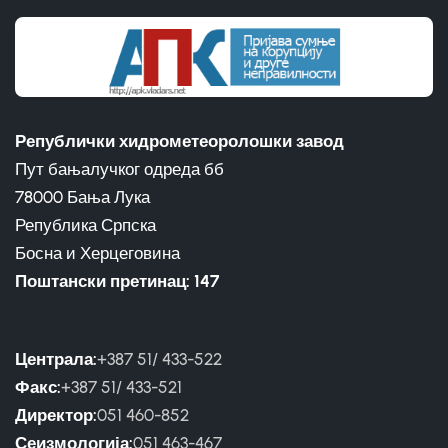
Републички хидрометеоролошки завод
Пут бањалучког одреда бб
78000 Бања Лука
Република Српска
Босна и Херцеговина
Поштански претинац: 147
Централа:
+387 51/ 433-522
Факс:
+387 51/ 433-521
Директор:
051 460-852
Сеизмологија:
051 463-467