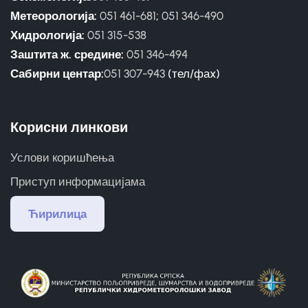
Метеорологија:
051 461-681
;
051 346-490
Хидрологија:
051 315-538
Заштита ж. средине:
051 346-494
Сабирни центар:
051 307-943
(тел/фаx)
Корисни линкови
Услови коришћења
Приступ информацијама
Ћирилица