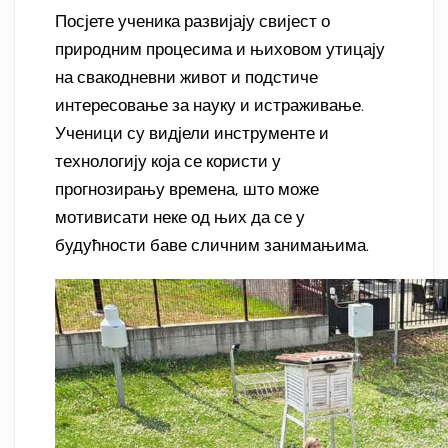
Посјете ученика развијају свијест о
природним процесима и њиховом утицају
на свакодневни живот и подстиче
интересовање за науку и истраживање.
Ученици су видјели инструменте и
технологију која се користи у
прогнозирању времена, што може
мотивисати неке од њих да се у
будућности баве сличним занимањима.