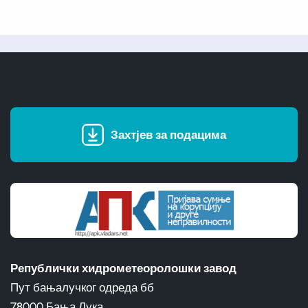
Захтјев за подацима
Републички хидрометеоролошки завод
Пут бањалучког одреда бб
78000 Бања Лука