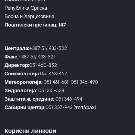
Република Српска
Босна и Херцеговина
Поштански претинац: 147
Централа:
+387 51/ 433-522
Факс:
+387 51/ 433-521
Директор:
051 460-852
Сеизмологија:
051 463-467
Метеорологија:
051 461-681
;
051 346-490
Хидрологија:
051 315-538
Заштита ж. средине:
051 346-494
Сабирни центар:
051 307-943
(тел/фаx)
Корисни линкови