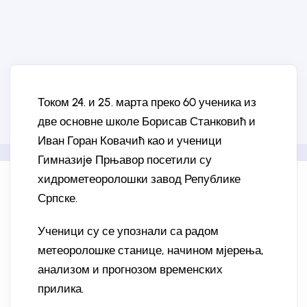
Током 24. и 25. марта преко 60 ученика из
две основне школе Борисав Станковић и
Иван Горан Ковачић као и ученици
Гимназијe Прњавор посетили су
хидрометеоролошки завод Републике
Српске.
Ученици су се упознали са радом
метеоролошке станице, начином мјерења,
анализом и прогнозом временских
прилика.