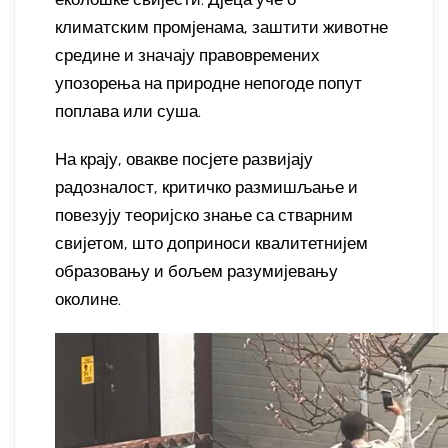
климатским промјенама, заштити животне
средине и значају правовремених
упозорења на природне непогоде попут
поплава или суша.
На крају, овакве посјете развијају
радозналост, критичко размишљање и
повезују теоријско знање са стварним
свијетом, што доприноси квалитетнијем
образовању и бољем разумијевању
околине.