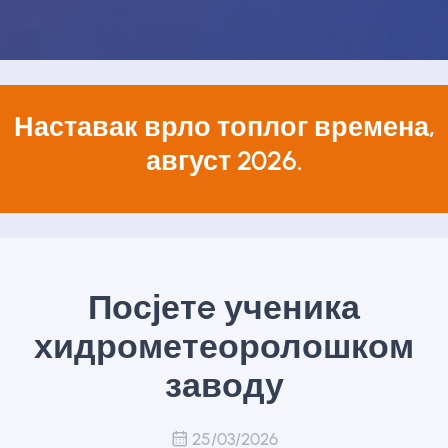
Наставак врло топлог времена,
август 2026.
Посјетe ученика
хидрометеоролошком
заводу
25/03/2026