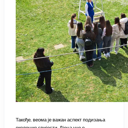
Такође, веома је важан аспект подизања
еколошке свијести. Дјеца уче о