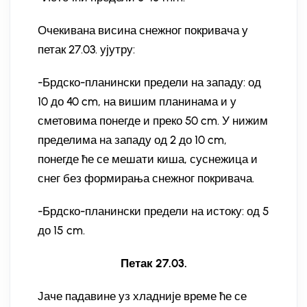
Очекивана висина снежног покривача у
петак 27.03. ујутру:
-Брдско-планински предели на западу: од
10 до 40 cm, на вишим планинама и у
сметовима понегде и преко 50 cm. У нижим
пределима на западу од 2 до 10 cm,
понегде ће се мешати киша, суснежица и
снег без формирања снежног покривача.
-Брдско-планински предели на истоку: од 5
до 15 cm.
Петак 27.03.
Јаче падавине уз хладније време ће се