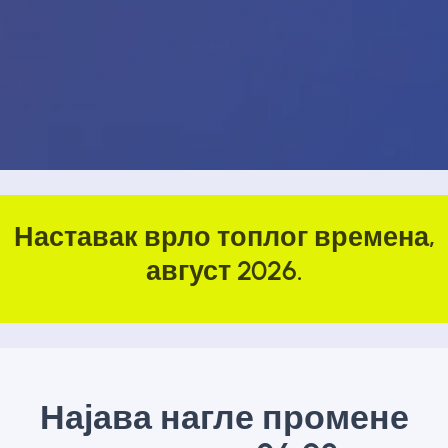
Наставак врло топлог времена,
август 2026.
Најава нагле промене