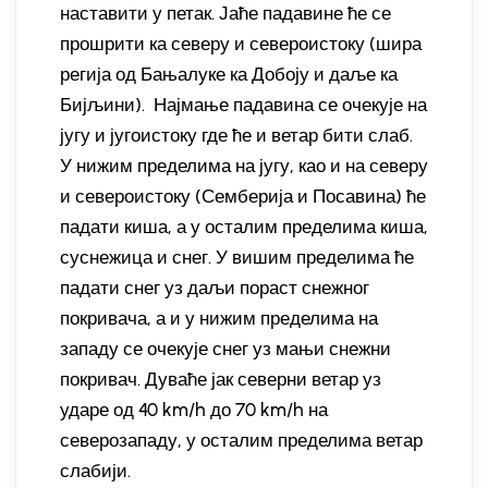
наставити у петак. Јаће падавине ће се
прошрити ка северу и североистоку (шира
регија од Бањалуке ка Добоју и даље ка
Бијљини). Најмање падавина се очекује на
југу и југоистоку где ће и ветар бити слаб.
У нижим пределима на југу, као и на северу
и североистоку (Семберија и Посавина) ће
падати киша, а у осталим пределима киша,
суснежица и снег. У вишим пределима ће
падати снег уз даљи пораст снежног
покривача, а и у нижим пределима на
западу се очекује снег уз мањи снежни
покривач. Дуваће јак северни ветар уз
ударе од 40 km/h до 70 km/h на
северозападу, у осталим пределима ветар
слабији.