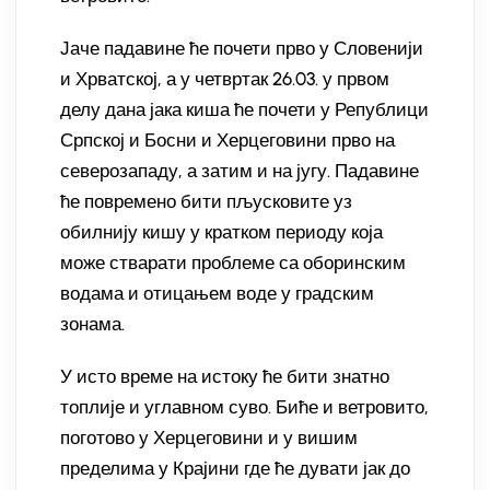
Јаче падавине ће почети прво у Словенији
и Хрватској, а у четвртак 26.03. у првом
делу дана јака киша ће почети у Републици
Српској и Босни и Херцеговини прво на
северозападу, а затим и на југу. Падавине
ће повремено бити пљусковите уз
обилнију кишу у кратком периоду која
може стварати проблеме са оборинским
водама и отицањем воде у градским
зонама.
У исто време на истоку ће бити знатно
топлије и углавном суво. Биће и ветровито,
поготово у Херцеговини и у вишим
пределима у Крајини где ће дувати јак до