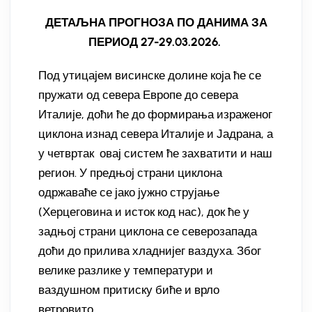
ДЕТАЉНА ПРОГНОЗА ПО ДАНИМА ЗА
ПЕРИОД 27-29.03.2026.
Под утицајем висинске долине која ће се
пружати од севера Европе до севера
Италије, доћи ће до формирања израженог
циклона изнад севера Италије и Јадрана, а
у четвртак овај систем ће захватити и наш
регион. У предњој страни циклона
одржаваће се јако јужно струјање
(Херцеговина и исток код нас), док ће у
задњој страни циклона се северозапада
доћи до прилива хладнијег ваздуха. Због
велике разлике у температури и
ваздушном притиску биће и врло
ветровито.