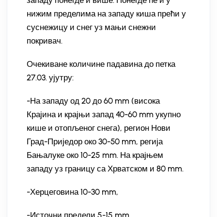
нижим пределима на западу киша прећи у
суснежицу и снег уз мањи снежни
покривач.
Очекиване количине падавина до петка
27.03. ујутру:
-На западу од 20 до 60 mm (висока
Крајина и крајњи запад 40-60 mm укупно
кише и отопљеног снега), регион Нови
Град-Приједор око 30-50 mm, регија
Бањалуке око 10-25 mm. На крајњем
западу уз границу са Хрватском и 80 mm.
-Херцеговина 10-30 mm,
-Источни предели 5-15 mm.