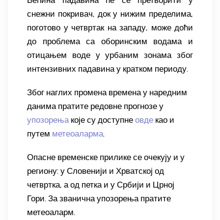
снежни покривач, док у нижим пределима,
поготово у четвртак на западу, може доћи
до проблема са оборинским водама и
отицањем воде у урбаним зонама због
интензивних падавина у кратком периоду.
Због наглих промена времена у наредним
данима пратите редовне прогнозе у
упозорења
које су доступне
овде
као и
путем
метеоаларма
.
Опасне временске прилике се очекују и у
региону: у Словенији и Хрватској од
четвртка, а од петка и у Србији и Црној
Гори. За званична упозорења пратите
метеоаларм.