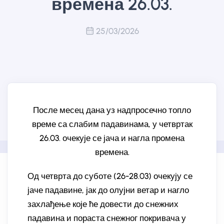
времена 26.03.
25/03/2026
После месец дана уз надпросечно топло
време са слабим падавинама, у четвртак
26.03. очекује се јача и нагла промена
времена.
Од четврта до суботе (26-28.03) очекују се
јаче падавине, јак до олујни ветар и нагло
захлађење које ће довести до снежних
падавина и пораста снежног покривача у