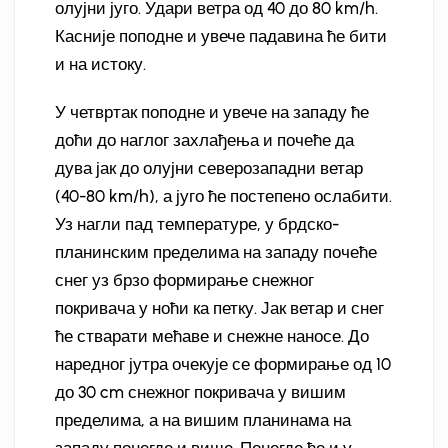
олујни југо. Удари ветра од 40 до 80 km/h.
Касније поподне и увече падавина ће бити
и на истоку.
У четвртак поподне и увече на западу ће
доћи до наглог захлађења и почеће да
дува јак до олујни северозападни ветар
(40-80 km/h), а југо ће постепено ослабити.
Уз нагли пад температуре, у брдско-
планинским пределима на западу почеће
снег уз брзо формирање снежног
покривача у ноћи ка петку. Јак ветар и снег
ће стварати мећаве и снежне наносе. До
наредног јутра очекује се формирање од 10
до 30 cm снежног покривача у вишим
пределима, а на вишим планинама на
западу понегде и више. Понегде ће и у