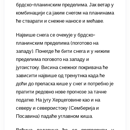
брдско-планинским пределима. Јак ветар у
комбинацији са јаким снегом на планинама
ће стварати и снежне наносе и мећаве.
Највише снега се очекује у брдско-
планинским пределима (поготово на
западу). Понегде ће бити снега и у нижим
пределима поговото на западу и
југоистоку. Висина снежног покривача ће
зависити највише од тренутнка када ће
доћи до преласка кише у снег и потребно је
пратити редовно нове прогнозе за тачне
податке. На југу Херцеговине као и на
северу и североистоку (Семберија и
Посавина) падаће углавном киша.
Већина падавина ће се претворити у