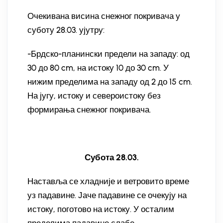
Очекивана висина снежног покривача у
суботу 28.03. ујутру:
-Брдско-планински предели на западу: од
30 до 80 cm, на истоку 10 до 30 cm. У
нижим пределима на западу од 2 до 15 cm.
На југу, истоку и североистоку без
формирања снежног покривача.
Субота 28.03.
Наставља се хладније и ветровито време
уз падавине. Јаче падавине се очекују на
истоку, поготово на истоку. У осталим
пределима падавине слабе.