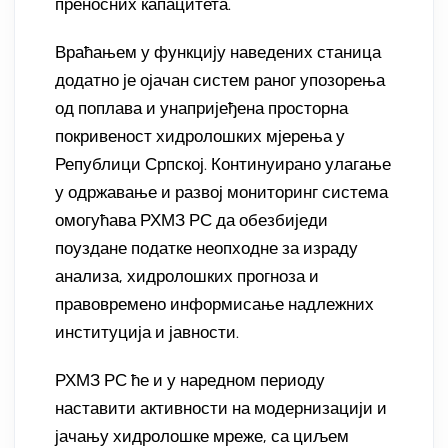
преносних капацитета.
Враћањем у функцију наведених станица
додатно је ојачан систем раног упозорења
од поплава и унапријеђена просторна
покривеност хидролошких мјерења у
Републици Српској. Континуирано улагање
у одржавање и развој мониторинг система
омогућава РХМЗ РС да обезбиједи
поуздане податке неопходне за израду
анализа, хидролошких прогноза и
правовремено информисање надлежних
институција и јавности.
РХМЗ РС ће и у наредном периоду
наставити активности на модернизацији и
јачању хидролошке мреже, са циљем