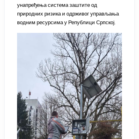
унапређења система заштите од
природних ризика и одрживог управљања
водним ресурсима у Републици Српскоj.