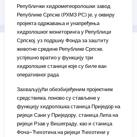
Републички хидрометеоролошки завод
Републике Српске (РХМЗ РС) је, у оквиру
пројекта одржавања и унапређења
хидролошког мониторинга у Републици
Српској, уз подршку Фонда за заштиту
животне средине Републике Српске,
успјешно вратио у функцију три
хидролошке станице које су биле ван
оперативног рада.
Захваљујући обезбијеђеним пројектним
средствима, поново су стављене у
функцију хидролошка станица Приједор на
ријеци Сани у Приједору, станица Липа на
ријеци Рзав у Вишеграду, као и станица
Фоча–Ћехотина на ријеци Ћехотини у