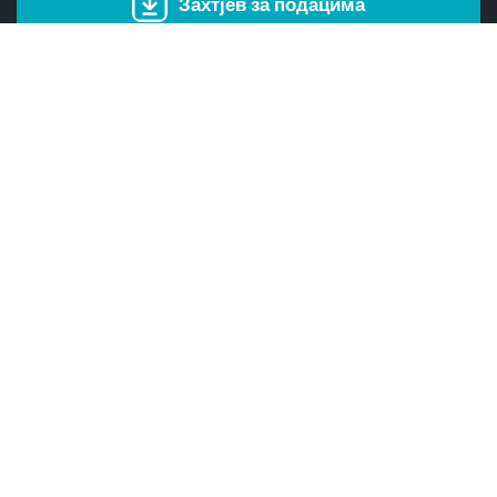
Захтјев за подацима
Републички хидрометеоролошки завод
Пут бањалучког одреда бб
78000 Бања Лука
Република Српска
Босна и Херцеговина
Поштански претинац: 147
Централа:
+387 51/ 433-522
Факс:
+387 51/ 433-521