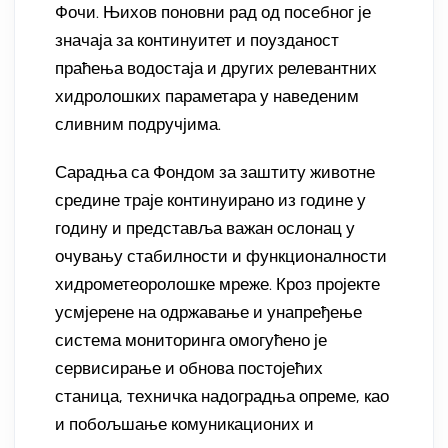
Фочи. Њихов поновни рад од посебног је
значаја за континуитет и поузданост
праћења водостаја и других релевантних
хидролошких параметара у наведеним
сливним подручјима.
Сарадња са Фондом за заштиту животне
средине траје континуирано из године у
годину и представља важан ослонац у
очувању стабилности и функционалности
хидрометеоролошке мреже. Кроз пројекте
усмјерене на одржавање и унапређење
система мониторинга омогућено је
сервисирање и обнова постојећих
станица, техничка надоградња опреме, као
и побољшање комуникационих и