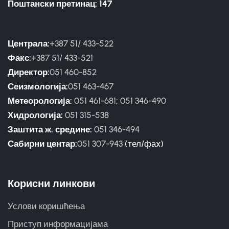
Поштански претинац: 147
Централа:
+387 51/ 433-522
Факс:
+387 51/ 433-521
Директор:
051 460-852
Сеизмологија:
051 463-467
Метеорологија:
051 461-681
;
051 346-490
Хидрологија:
051 315-538
Заштита ж. средине:
051 346-494
Сабирни центар:
051 307-943
(тел/фаx)
Корисни линкови
Услови коришћења
Приступ информацијама