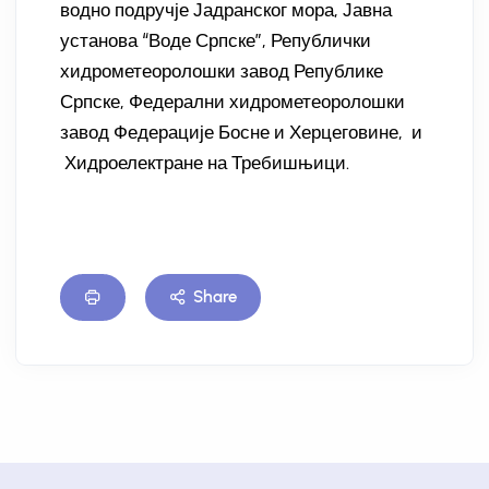
водно подручје Јадранског мора, Јавна
установа “Воде Српске”, Републички
хидрометеоролошки завод Републике
Српске, Федерални хидрометеоролошки
завод Федерације Босне и Херцеговине, и
Хидроелектране на Требишњици.
Share