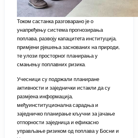
Током састанка разговарано је о
унапређењу система прогнозирања
поплава, развоју капацитета институција,
примјени рјешења заснованих на природи,
те улози просторног планирања у
смањењу поплавних ризика.
Учесници су подржали планиране
активности и заједнички истакли да су
размјена информација,
међуинституционална сарадња и
заједничко планирање кључни за јачање
отпорности заједница и ефикасно
управљање ризиком од поплава у Босни и