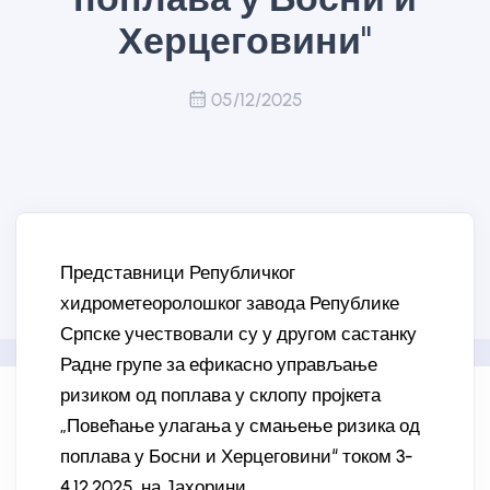
Херцеговини"
05/12/2025
Представници Републичког
хидрометеоролошког завода Републике
Српске учествовали су у другом састанку
Радне групе за ефикасно управљање
ризиком од поплава у склопу пројкета
„Повећање улагања у смањење ризика од
поплава у Босни и Херцеговини“ током 3-
4.12.2025. на Јахорини.