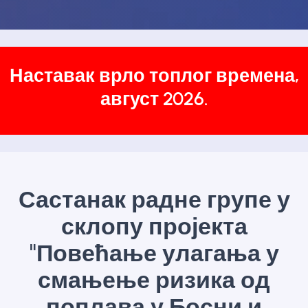
Наставак врло топлог времена,
август 2026.
Састанак радне групе у
склопу пројекта
"Повећање улагања у
смањење ризика од
поплава у Босни и