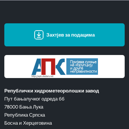
Захтјев за подацима
Републички хидрометеоролошки завод
Пут бањалучког одреда бб
78000 Бања Лука
Република Српска
Босна и Херцеговина