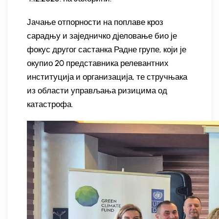
Јачање отпорности на поплаве кроз
сарадњу и заједничко дјеловање био је
фокус другог састанка Радне групе, који је
окупио 20 представника релевантних
институција и организација, те стручњака
из области управљања ризицима од
катастрофа.