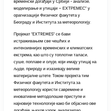
временски догађаји у Србији - анализе,
моделирање и утицаји – ЕXТРЕМЕС” у
орагнизацији Физичког факутета у
Београду и Института за метеорологију.
Пројекат "EXTREMES" се бави
истраживањем све чешћих и
интензивнијих временских и климатских
екстрема, као што су топлотни таласи,
суше, поплаве и олује, који имају утицај на
људе, природу и изазивају велике
материјалне штете. Током пројекта тим
Физичког факутета и Института за
метеорологију користи савремене и
иновативне методолошке приступе и
најновије технологије како би објаснио ове
догађаје, њихов узрок, анализирао