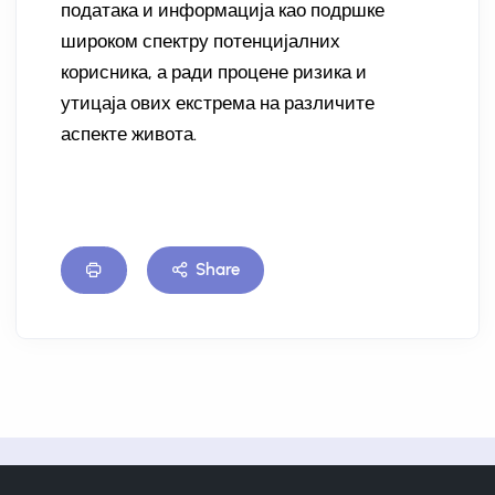
података и информација као подршке
широком спектру потенцијалних
корисника, а ради процене ризика и
утицаја ових екстрема на различите
аспекте живота.
Share