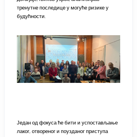
тренутне последице у могуће ризике у
будућности.
Један од фокуса ће бити и успостављање
лаког, отвореног и поузданог приступа