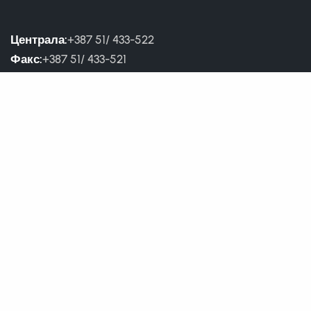
Централа:
+387 51/ 433-522
Факс:
+387 51/ 433-521
Директор:
051 460-852
Сеизмологија:
051 463-467
Метеорологија:
051 461-681
;
051 346-490
Хидрологија:
051 315-538
Заштита ж. средине:
051 346-494
Сабирни центар:
051 307-943
(тел/фаx)
Корисни линкови
Услови коришћења
Приступ информацијама