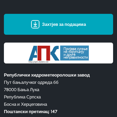
Захтјев за подацима
Републички хидрометеоролошки завод
Пут бањалучког одреда бб
78000 Бања Лука
Република Српска
Босна и Херцеговина
Поштански претинац: 147