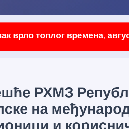
ак врло топлог времена, авгус
ешће РХМЗ Републ
пске на међународ
ионици и корисни