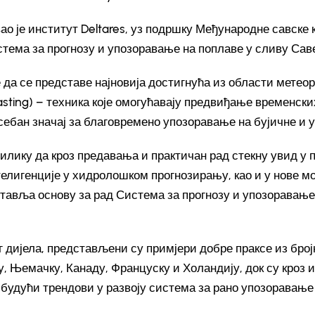
ао је институт Deltares, уз подршку Међународне савске к
тема за прогнозу и упозоравање на поплаве у сливу Саве
 да се представе најновија достигнућа из области мете
sting) – техника које омогућавају предвиђање временски
ебан значај за благовремено упозоравање на бујичне и 
илику да кроз предавања и практичан рад стекну увид у
елигенције у хидролошком прогнозирању, као и у нове м
тавља основу за рад Система за прогнозу и упозоравање
 дијела, представљени су примјери добре праксе из бро
, Њемачку, Канаду, Француску и Холандију, док су кроз 
будући трендови у развоју система за рано упозоравање 