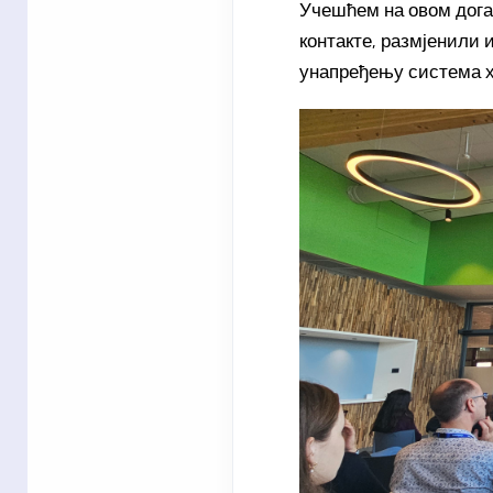
Учешћем на овом дога
контакте, размјенили 
унапређењу система х