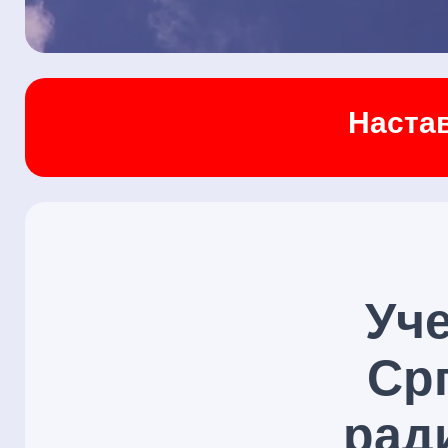
Настав
Уч
Ср
рад