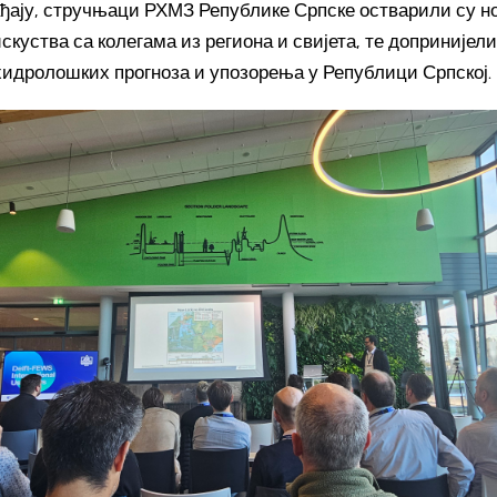
ђају, стручњаци РХМЗ Републике Српске остварили су 
искуства са колегама из региона и свијета, те допринијел
идролошких прогноза и упозорења у Републици Српској.