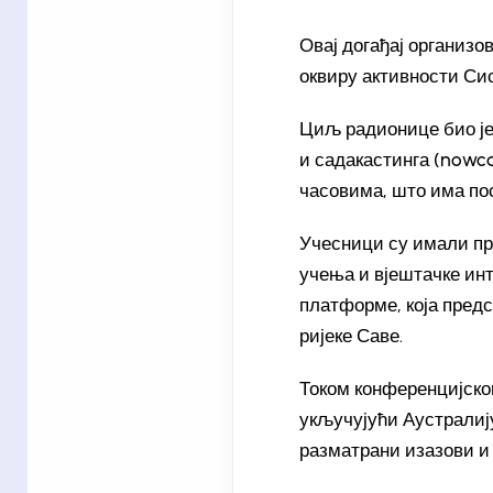
Овај догађај организов
оквиру активности Сис
Циљ радионице био је
и садакастинга (nowca
часовима, што има пос
Учесници су имали пр
учења и вјештачке инт
платформе, која предс
ријеке Саве.
Током конференцијског
укључујући Аустралију
разматрани изазови и 