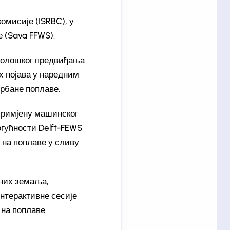
омисије (ISRBC), у
 (Sava FFWS).
оролошког предвиђања
х појава у наредним
урбане поплаве.
 примјену машинског
огућности Delft-FEWS
 на поплаве у сливу
јних земаља,
интерактивне сесије
на поплаве.