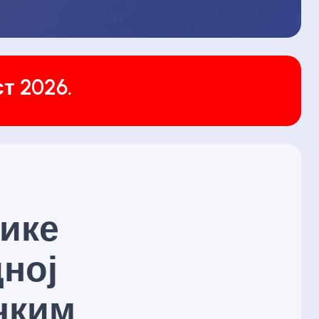
т 2026.
ике
ној
чким