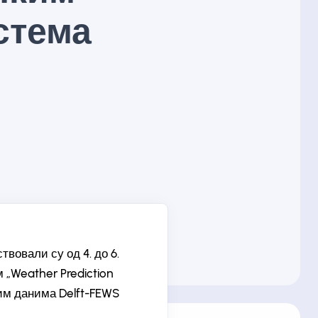
истема
овали су од 4. до 6.
 „Weather Prediction
ким данима Delft-FEWS