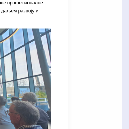
нове професионалне
и даљем развоју и