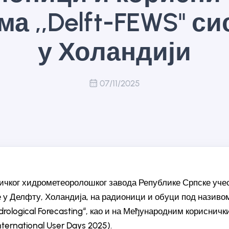
а ,,Delft-FEWS" с
у Холандији
07/11/2025
чког хидрометеоролошког завода Републике Српске учеств
 у Делфту, Холандија, на радионици и обуци под називом
drological Forecasting“, као и на Међународним кориснич
ternational User Days 2025).