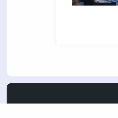
Захтјев за подацима