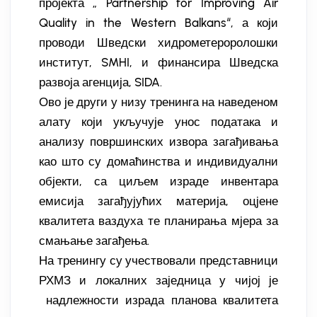
пројекта „ Partnership for Improving Air
Quality in the Western Balkans“, а који
проводи Шведски хидрометероролошки
институт, SMHI, и финансира Шведска
развоја агенција, SIDA.
Ово је други у низу тренинга на наведеном
алату који укључује унос података и
анализу површинских извора загађивања
као што су домаћинства и индивидуални
објекти, са циљем израде инвентара
емисија загађујућих материја, оцјене
квалитета ваздуха те планирања мјера за
смањање загађења.
На тренингу су учествовали представници
РХМЗ и локалних заједница у чијој је
надлежности израда планова квалитета