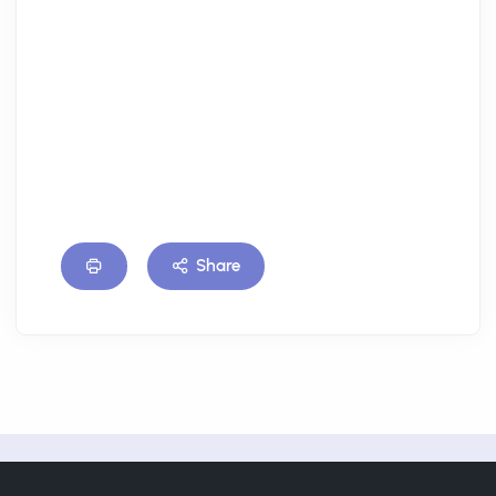
Слика 2. Анализа типологије стамбених
објеката у БиХ
Share