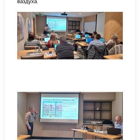
ваздуха.
Слика 1. Примјена ECLAIR софтвера за
анализу емисија из стамбених објеката