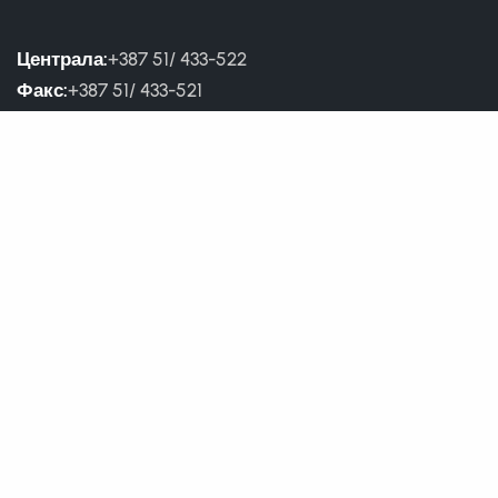
Централа:
+387 51/ 433-522
Факс:
+387 51/ 433-521
Директор:
051 460-852
Сеизмологија:
051 463-467
Метеорологија:
051 461-681
;
051 346-490
Хидрологија:
051 315-538
Заштита ж. средине:
051 346-494
Сабирни центар:
051 307-943
(тел/фаx)
Корисни линкови
Услови коришћења
Приступ информацијама