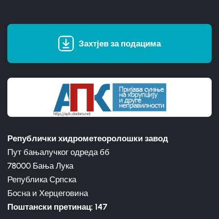
Захтјев за подацима
Републички хидрометеоролошки завод
Пут бањалучког одреда бб
78000 Бања Лука
Република Српска
Босна и Херцеговина
Поштански претинац: 147