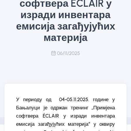
софтвера ÉCLAIR у
изради инвентара
емисија загађујућих
материја
06/11/2025
У периоду од 04-05.11.2025. године у
Бањалуци је одржан тренинг „Примјена
софтвера ÉCLAIR у изради инвентара
емисија загађујућих материја“ у оквиру