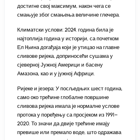
достигне свој максимум, након чега се
смањује због смањења величине глечера.
Климатски услови: 2024. година била је
најтоплија година у историји, са почетком
Ел Њина догађаја који је утицао на главне
сливове ријека, доприносећи сушама у
сјеверној Јужној Америци и басену
Амазона, као и у јужној Африци.
Ријеке и језера: У посљедњих шест година,
само око трећине глобалне површине
сливова ријека имала је нормалне услове
протока у поређењу са просјеком из 1991–
2020. То значи да двије трећине имају
превише или премало воде, што одражава