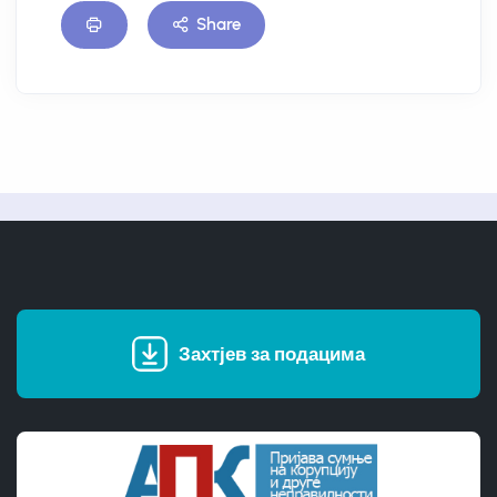
Share
Захтјев за подацима