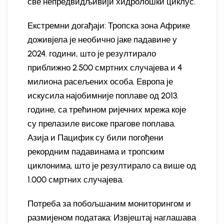
све непредвидљивији хидролошки циклус.
Екстремни догађаји: Тропска зона Африке
доживјела је необично јаке падавине у
2024. години, што је резултирало
приближно 2.500 смртних случајева и 4
милиона расељених особа. Европа је
искусила најобимније поплаве од 2013.
године, са трећином ријечних мрежа које
су прелазиле високе прагове поплава.
Азија и Пацифик су били погођени
рекордним падавинама и тропским
циклонима, што је резултирало са више од
1.000 смртних случајева.
Потреба за побољшаним мониторингом и
размијеном података: Извјештај наглашава