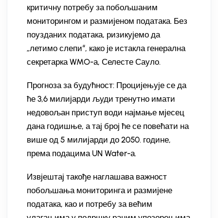
критичну потребу за побољшаним
мониторингом и размијеном података. Без
поузданих података, ризикујемо да
„летимо слепи“, како је истакла генерална
секретарка WMO-а, Селесте Сауло.
Прогноза за будућност: Процијењује се да
ће 3,6 милијарди људи тренутно имати
недовољан приступ води најмање мјесец
дана годишње, а тај број ће се повећати на
више од 5 милијарди до 2050. године,
према подацима UN Water-а.
Извјештај такође наглашава важност
побољшања мониторинга и размијене
података, као и потребу за већим
улагањима у подршку раним упозорењима