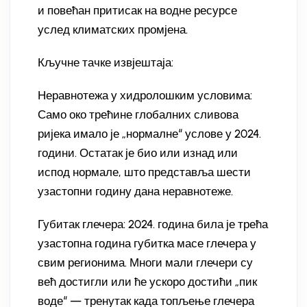
и повећан притисак на водне ресурсе
услед климатских промјена.
Кључне тачке извјештаја:
Неравнотежа у хидролошким условима:
Само око трећине глобалних сливова
ријека имало је „нормалне“ услове у 2024.
години. Остатак је био или изнад или
испод нормале, што представља шести
узастопни годину дана неравнотеже.
Губитак глечера: 2024. година била је трећа
узастопна година губитка масе глечера у
свим регионима. Многи мали глечери су
већ достигли или ће ускоро достићи „пик
воде“ — тренутак када топљење глечера