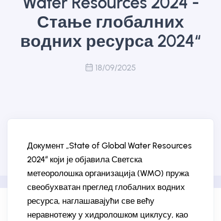
Water Resources 2024 -
Стање глобалних
водних ресурса 2024“
18/09/2025
Документ „State of Global Water Resources
2024“ који је објавила Светска
метеоролошка организација (WMO) пружа
свеобухватан преглед глобалних водних
ресурса, наглашавајући све већу
неравнотежу у хидролошком циклусу, као