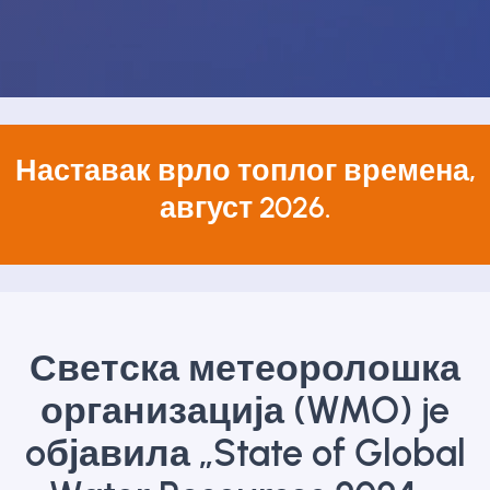
Наставак врло топлог времена,
август 2026.
Светска метеоролошка
организација (WMO) je
oбјавила „State of Global