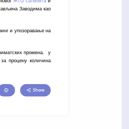
 новог
MTG сателита
и
стављена Заводима као
ринг и упозоравање на
климатских промена, у
 за процену количина
Share