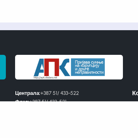
К
Централа:
+387 51/ 433-522
Факс:
+387 51/ 433-521
Ус
Директор:
051 460-852
Пр
Сеизмологија:
051 463-467
Метеорологија:
051 461-681
;
051 346-490
Хидрологија:
051 315-538