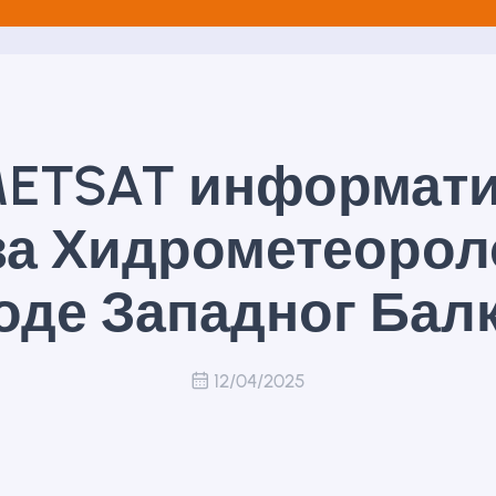
ETSAT информат
за Хидрометеоро
оде Западног Бал
12/04/2025