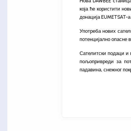
Нова DAWBEE станица
која ће користити но
донација EUMETSAT-а 
Употреба нових сател
потенцијално опасне в
Сателитски подаци и 
пољопривреди за пот
падавина, снежног по