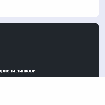
орисни линкови
лови коришћења
иступ информацијама
Ћирилица