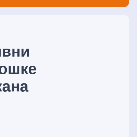
ивни
лошке
кана