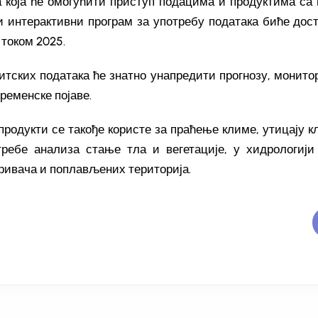
 која ће омогућити приступ подацима и продуктима са
ви интерактивни програм за употребу података биће до
током 2025.
итских података ће знатно унапредити прогнозу, монито
ременске појаве.
продукти се такође користе за праћење климе, утицају 
ребе анализа стање тла и вегетације, у хидрологији
кривача и поплављених територија.