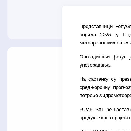
Представници Републ
априла 2025. у Под
метеоролошких сатели
Овогодишњи фокус је
упозоравања.
На састанку су през
средњорочну прогноз
потребе Хидрометеоро
EUMETSAT ће настави
продукте кроз пројека