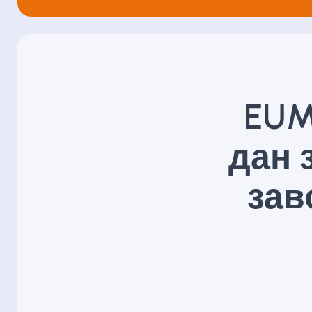
EUM
дан 
зав