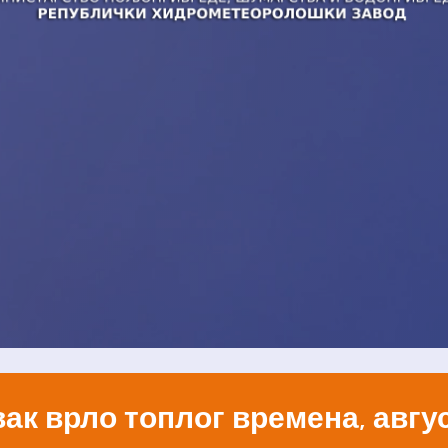
ак врло топлог времена, авгус