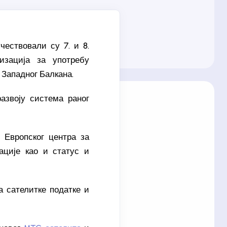
ествовали су 7. и 8.
изација за употребу
Западног Балкана.
азвоју система раног
 Европског центра за
ације као и статус и
 сателитке податке и