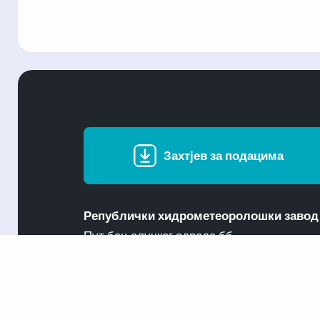
Захтјев за подацима
Републички хидрометеоролошки завод
Пут бањалучког одреда бб
78000 Бања Лука
Република Српска
Босна и Херцеговина
Поштански претинац: 147