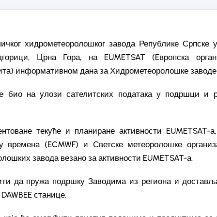
ичког хидрометеоролошког завода Републике Српске уч
горици, Црна Гора, на EUMETSAT (Eвропска орган
та) информативном дана за Хидрометеоролошке заводе 
 био на улози сателитских података у подршци и р
ентоване текуће и планиране активности EUMETSAT-а,
у времена (ECMWF) и Светске метеоролошке организ
лошких завода везано за активности EUMETSAT-а.
ти да пружа подршку Заводима из региона и доставља
т DAWBEE станице.